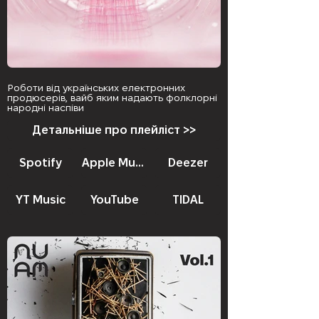
Роботи від українських електронних
продюсерів, вайб яким надають фолклорні
народні наспіви
Детальніше про плейліст >>
Spotify
Apple Music
Deezer
YT Music
YouTube
TIDAL