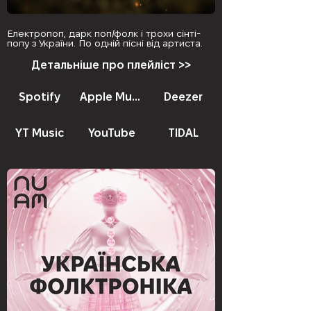
Електропоп, дарк поп/фолк і трохи сінті-
попу з України. По одній пісні від артиста.
Детальніше про плейліст >>
Spotify
Apple Music
Deezer
YT Music
YouTube
TIDAL