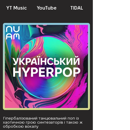
YT Music
YouTube
TIDAL
Гіпербалізований танцювальний поп із
хаотичною грою синтезаторів і такою ж
обробкою вокалу