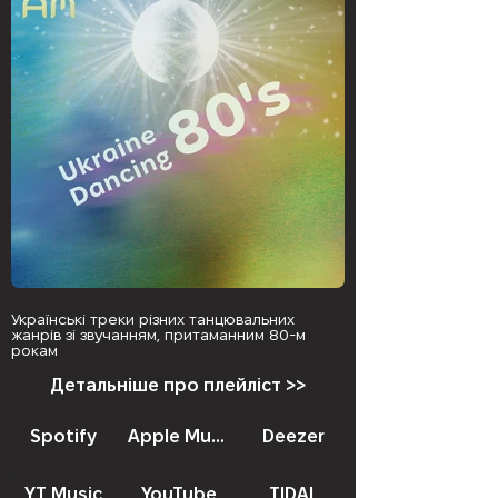
Українські треки різних танцювальних
жанрів зі звучанням, притаманним 80-м
рокам
Детальніше про плейліст >>
Spotify
Apple Music
Deezer
YT Music
YouTube
TIDAL