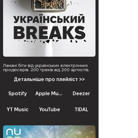
Ламані біти від українських електронних
продюсерів. 200 треків від 200 артистів.
Детальніше про плейліст >>
Spotify
Apple Music
Deezer
YT Music
YouTube
TIDAL