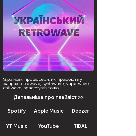
Українські продюсери, які працюють у
жанрах retrowave, synthwave, vaporwave,
chillwave, spacesynth тощо
Детальніше про плейліст >>
Spotify
Apple Music
Deezer
YT Music
YouTube
TIDAL