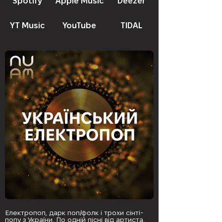
Spotify
Apple Music
Deezer
YT Music
YouTube
TIDAL
Електропоп, дарк поп/фолк і трохи сінті-
попу з України. По одній пісні від артиста.