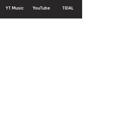
YT Music
YouTube
TIDAL
Пісні з України французькою, польською,
німецькою, іспанською та іншими мовами