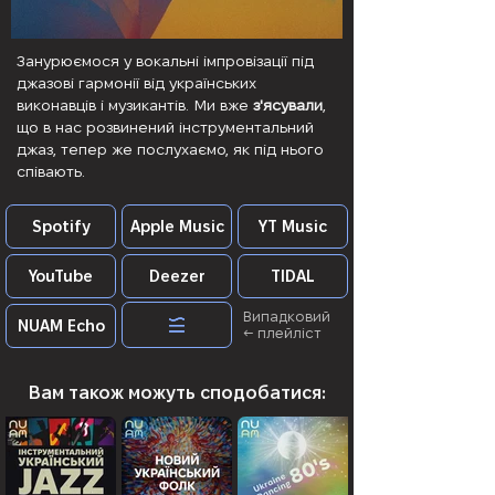
Занурюємося у вокальні імпровізації під
джазові гармонії від українських
виконавців і музикантів. Ми вже
з'ясували
,
що в нас розвинений інструментальний
джаз, тепер же послухаємо, як під нього
співають.
Spotify
Apple Music
YT Music
YouTube
Deezer
TIDAL
Випадковий
NUAM Echo
← плейліст
Вам також можуть сподобатися: