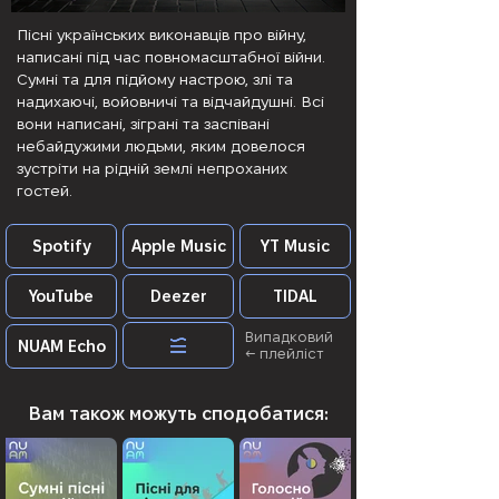
Пісні українських виконавців про війну,
написані під час повномасштабної війни.
Сумні та для підйому настрою, злі та
надихаючі, войовничі та відчайдушні. Всі
вони написані, зіграні та заспівані
небайдужими людьми, яким довелося
зустріти на рідній землі непроханих
гостей.
Spotify
Apple Music
YT Music
YouTube
Deezer
TIDAL
Випадковий
NUAM Echo
← плейліст
Вам також можуть сподобатися: