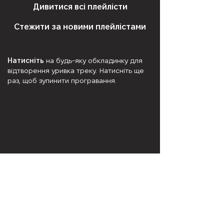
Дивитися всі плейлісти
Стежити за новими плейлістами
Натисніть
на будь-яку обкладинку для
відтворення уривка треку. Натисніть ще
раз, щоб зупинити програвання.