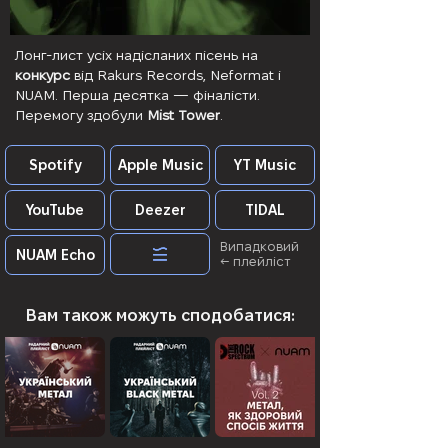
Лонг-лист усіх надісланих пісень на
конкурс
від Rakurs Records, Neformat і
NUAM. Перша десятка — фіналісти.
Перемогу здобули
Mist Tower
.
Spotify
Apple Music
YT Music
YouTube
Deezer
TIDAL
Випадковий
NUAM Echo
← плейліст
Вам також можуть сподобатися: