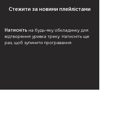
Стежити за новими плейлістами
Натисніть
на будь-яку обкладинку для
відтворення уривка треку. Натисніть ще
раз, щоб зупинити програвання.