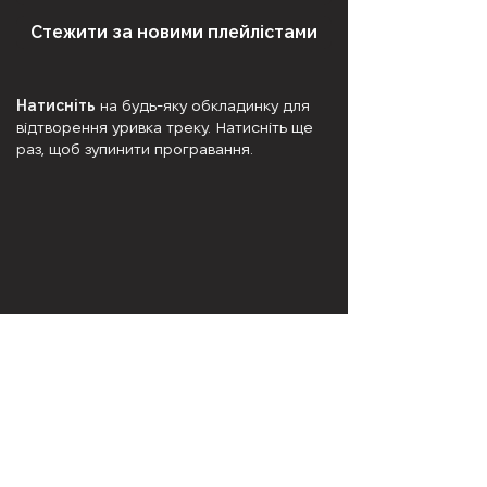
Стежити за новими плейлістами
Натисніть
на будь-яку обкладинку для
відтворення уривка треку. Натисніть ще
раз, щоб зупинити програвання.