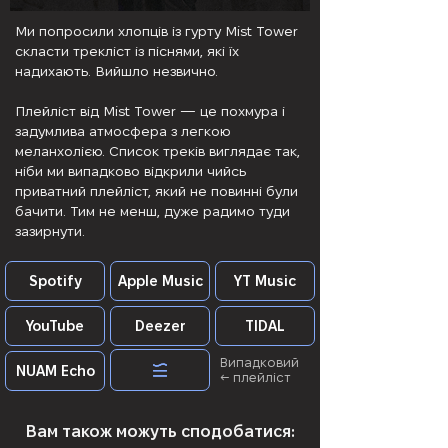
Ми попросили хлопців із гурту Mist Tower
скласти трекліст із піснями, які їх
надихають. Вийшло незвично.
Плейліст від Mist Tower — це похмура і
задумлива атмосфера з легкою
меланхолією. Список треків виглядає так,
ніби ми випадково відкрили чийсь
приватний плейліст, який не повинні були
бачити. Тим не менш, дуже радимо туди
зазирнути.
Spotify
Apple Music
YT Music
YouTube
Deezer
TIDAL
Випадковий
NUAM Echo
← плейліст
Вам також можуть сподобатися: